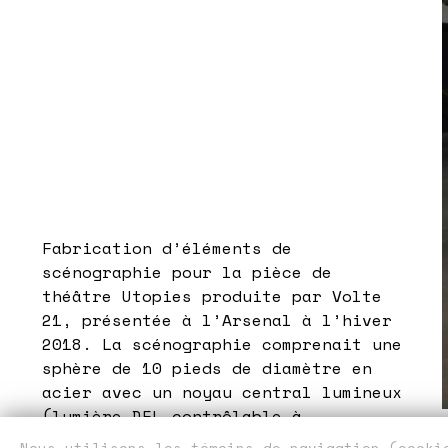
Fabrication d’éléments de
scénographie pour la pièce de
théâtre Utopies produite par Volte
21, présentée à l’Arsenal à l’hiver
2018. La scénographie comprenait une
sphère de 10 pieds de diamètre en
acier avec un noyau central lumineux
(lumière DEL contrôlable à
distance), vingt tables sur roues en
​​Nous utilisons les témoins de navigation (cook